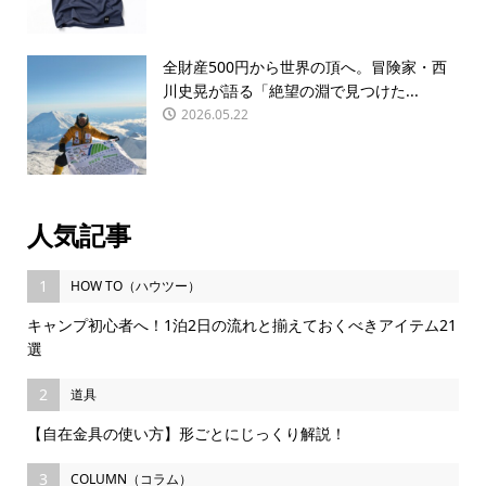
全財産500円から世界の頂へ。冒険家・西
川史晃が語る「絶望の淵で見つけた...
2026.05.22
人気記事
1
HOW TO（ハウツー）
キャンプ初心者へ！1泊2日の流れと揃えておくべきアイテム21
選
2
道具
【自在金具の使い方】形ごとにじっくり解説！
3
COLUMN（コラム）