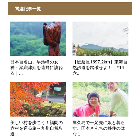
関連記事一覧
日本百名山、早池峰の女
【総延長1697.2km】東海自
神・瀬織津姫を遠野に訪ね
然歩道を踏破せよ！｜#14
る｜...
六...
美しい村を歩こう！福岡の
屋久島で一足先に娘と暮ら
赤村を巡る旅～九州自然歩
す、国本さんちの移住のは
道...
なし