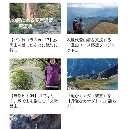
【バン旅コラムVol.17】妙
次世代登山者を支援する
高山を登ったあとに絶対に
「登山ユース応援プロジェ
行...
クト...
【自然ビト04】点ではな
『遥かカナダ（彼方）を
く、線で山を楽しむ『文脈
【身近なカナダ】 に』誰も
登山...
が...