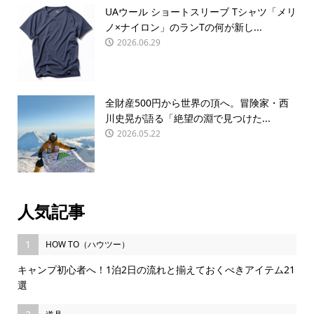
UAウール ショートスリーブ Tシャツ「メリ
ノ×ナイロン」のランTの何が新し...
2026.06.29
全財産500円から世界の頂へ。冒険家・西
川史晃が語る「絶望の淵で見つけた...
2026.05.22
人気記事
1
HOW TO（ハウツー）
キャンプ初心者へ！1泊2日の流れと揃えておくべきアイテム21
選