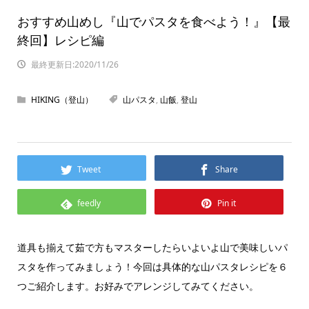
おすすめ山めし『山でパスタを食べよう！』【最
終回】レシピ編
最終更新日:2020/11/26
HIKING（登山）
山パスタ
,
山飯
,
登山
Tweet
Share
feedly
Pin it
道具も揃えて茹で方もマスターしたらいよいよ山で美味しいパ
スタを作ってみましょう！今回は具体的な山パスタレシピを６
つご紹介します。お好みでアレンジしてみてください。