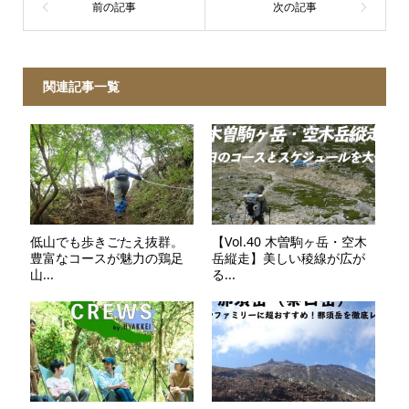
関連記事一覧
低山でも歩きごたえ抜群。
【Vol.40 木曽駒ヶ岳・空木
豊富なコースが魅力の鶏足
岳縦走】美しい稜線が広が
山...
る...