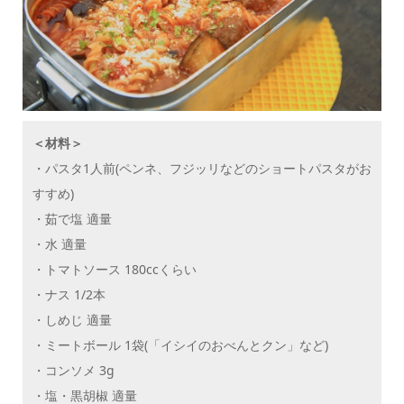
＜材料＞
・パスタ1人前(ペンネ、フジッリなどのショートパスタがお
すすめ)
・茹で塩 適量
・水 適量
・トマトソース 180ccくらい
・ナス 1/2本
・しめじ 適量
・ミートボール 1袋(「イシイのおべんとクン」など)
・コンソメ 3g
・塩・黒胡椒 適量