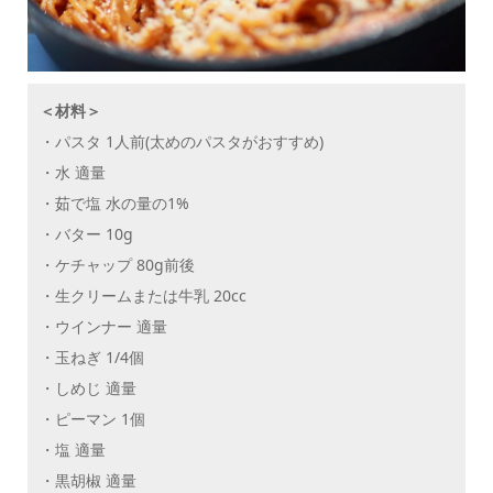
＜材料＞
・パスタ 1人前(太めのパスタがおすすめ)
・水 適量
・茹で塩 水の量の1%
・バター 10g
・ケチャップ 80g前後
・生クリームまたは牛乳 20cc
・ウインナー 適量
・玉ねぎ 1/4個
・しめじ 適量
・ピーマン 1個
・塩 適量
・黒胡椒 適量