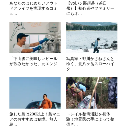
あなたのはじめたいアウト
【Vol.75 那須岳（茶臼
ドアライフを実現するコミ
岳）】初心者やファミリー
ュ...
にもオ...
「下山後に美味しいビール
写真家・野川かさねさんと
が飲みたかった」元エンジ
ゆく、北八ヶ岳スローハイ
ニ...
ク
旅した島は200以上！島マニ
トレイル整備活動を初体
アのおすすめは秘境、無人
験！地元民の手によって整
島...
備さ...