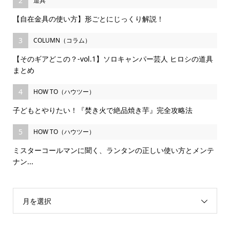
2
道具
【自在金具の使い方】形ごとにじっくり解説！
3
COLUMN（コラム）
【そのギアどこの？-vol.1】ソロキャンパー芸人 ヒロシの道具
まとめ
4
HOW TO（ハウツー）
子どもとやりたい！『焚き火で絶品焼き芋』完全攻略法
5
HOW TO（ハウツー）
ミスターコールマンに聞く、ランタンの正しい使い方とメンテ
ナン...
月を選択