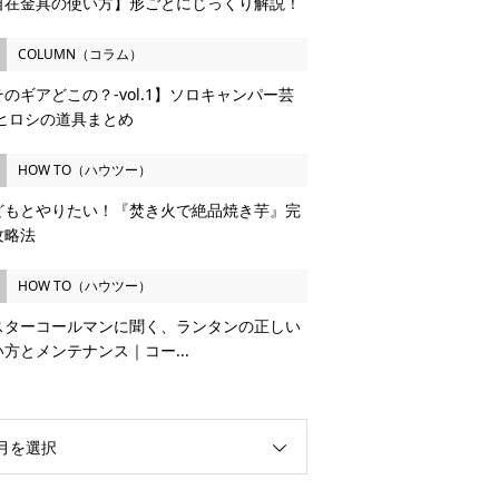
自在金具の使い方】形ごとにじっくり解説！
COLUMN（コラム）
のギアどこの？-vol.1】ソロキャンパー芸
 ヒロシの道具まとめ
HOW TO（ハウツー）
どもとやりたい！『焚き火で絶品焼き芋』完
攻略法
HOW TO（ハウツー）
スターコールマンに聞く、ランタンの正しい
い方とメンテナンス｜コー...
月を選択