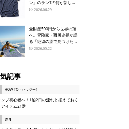
ン」のランTの何が新し...
2026.06.29
全財産500円から世界の頂
へ。冒険家・西川史晃が語
る「絶望の淵で見つけた...
2026.05.22
気記事
HOW TO（ハウツー）
ャンプ初心者へ！1泊2日の流れと揃えておく
きアイテム21選
道具