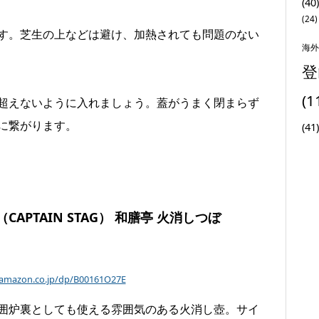
(40)
(24)
す。芝生の上などは避け、加熱されても問題のない
海外
登
(1
超えないように入れましょう。蓋がうまく閉まらず
に繋がります。
(41)
PTAIN STAG） 和膳亭 火消しつぼ
amazon.co.jp/dp/B00161O27E
囲炉裏としても使える雰囲気のある火消し壺。サイ