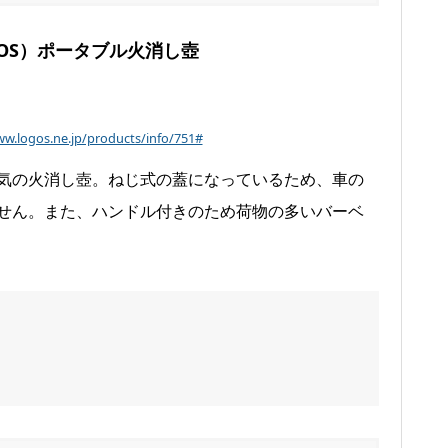
OS）ポータブル火消し壺
ww.logos.ne.jp/products/info/751#
気の火消し壺。ねじ式の蓋になっているため、車の
せん。また、ハンドル付きのため荷物の多いバーベ