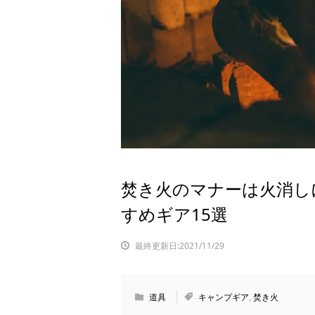
焚き火のマナーは火消し
すめギア15選
最終更新日:2021/11/29
道具
キャンプギア
,
焚き火