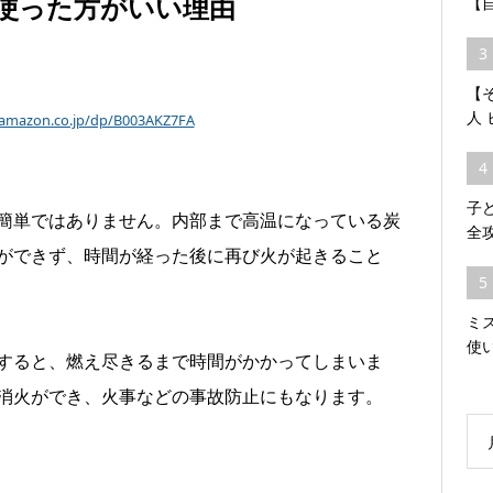
使った方がいい理由
【
3
【そ
人
amazon.co.jp/dp/B003AKZ7FA
4
子
簡単ではありません。内部まで高温になっている炭
全
ができず、時間が経った後に再び火が起きること
5
ミ
使
すると、燃え尽きるまで時間がかかってしまいま
消火ができ、火事などの事故防止にもなります。