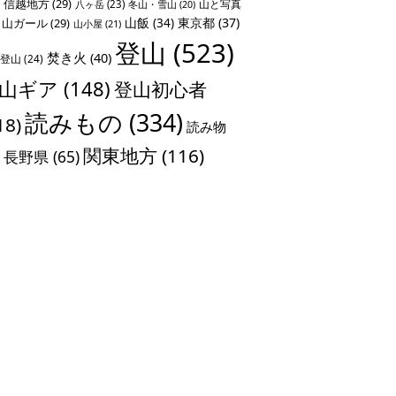
信越地方
(29)
山と写真
八ヶ岳
(23)
冬山・雪山
(20)
山飯
(34)
東京都
(37)
山ガール
(29)
山小屋
(21)
登山
(523)
焚き火
(40)
登山
(24)
山ギア
(148)
登山初心者
読みもの
(334)
18)
読み物
関東地方
(116)
長野県
(65)