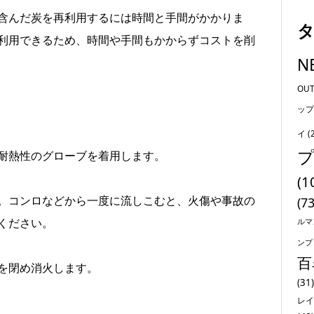
含んだ炭を再利用するには時間と手間がかかりま
利用できるため、時間や手間もかからずコストを削
N
OU
ップ
イ
(
耐熱性のグローブを着用します。
(1
。コンロなどから一度に流しこむと、火傷や事故の
(73
ください。
ルマ
ンプ
百
を閉め消火します。
(31)
レイ