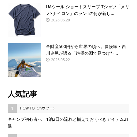
UAウール ショートスリーブ Tシャツ「メリ
ノ×ナイロン」のランTの何が新し...
2026.06.29
全財産500円から世界の頂へ。冒険家・西
川史晃が語る「絶望の淵で見つけた...
2026.05.22
人気記事
1
HOW TO（ハウツー）
キャンプ初心者へ！1泊2日の流れと揃えておくべきアイテム21
選