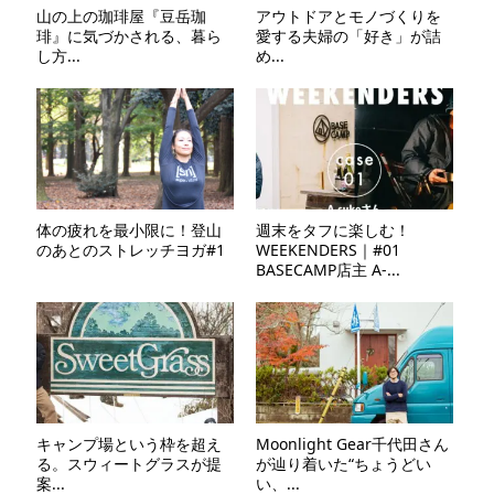
山の上の珈琲屋『豆岳珈
アウトドアとモノづくりを
琲』に気づかされる、暮ら
愛する夫婦の「好き」が詰
し方...
め...
体の疲れを最小限に！登山
週末をタフに楽しむ！
のあとのストレッチヨガ#1
WEEKENDERS｜#01
BASECAMP店主 A-...
キャンプ場という枠を超え
Moonlight Gear千代田さん
る。スウィートグラスが提
が辿り着いた“ちょうどい
案...
い、...