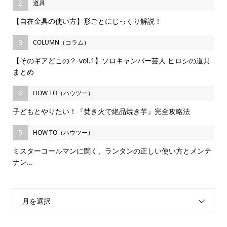
2
道具
【自在金具の使い方】形ごとにじっくり解説！
3
COLUMN（コラム）
【そのギアどこの？-vol.1】ソロキャンパー芸人 ヒロシの道具
まとめ
4
HOW TO（ハウツー）
子どもとやりたい！『焚き火で絶品焼き芋』完全攻略法
5
HOW TO（ハウツー）
ミスターコールマンに聞く、ランタンの正しい使い方とメンテ
ナン...
月を選択