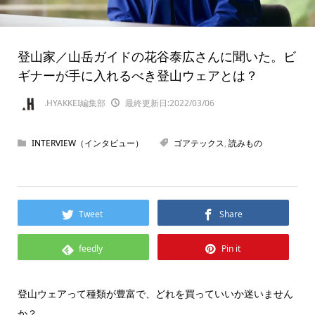
登山家／山岳ガイドの花谷泰広さんに聞いた。ビ
ギナーが手に入れるべき登山ウェアとは？
.HYAKKEI編集部
最終更新日:2022/03/06
INTERVIEW（インタビュー）
ゴアテックス
,
読みもの
Tweet
Share
feedly
Pin it
登山ウェアって種類が豊富で、どれを買っていいか迷いません
か？