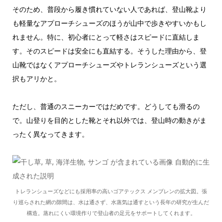
そのため、普段から履き慣れていない人であれば、登山靴より
も軽量なアプローチシューズのほうが山中で歩きやすいかもし
れません。特に、初心者にとって軽さはスピードに直結しま
す。そのスピードは安全にも直結する。そうした理由から、登
山靴ではなくアプローチシューズやトレランシューズという選
択もアリかと。
ただし、普通のスニーカーではだめです。どうしても滑るの
で。山登りを目的とした靴とそれ以外では、登山時の動きがま
ったく異なってきます。
トレランシューズなどにも採用率の高いゴアテックス メンブレンの拡大図。張
り巡らされた網の隙間は、水は通さず、水蒸気は通すという長年の研究が生んだ
構造。蒸れにくい環境作りで登山者の足元をサポートしてくれます。