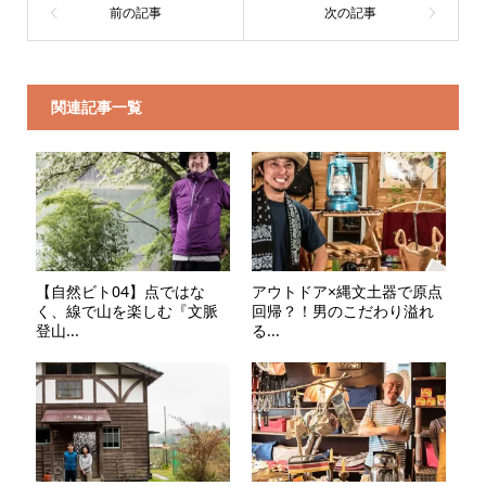
関連記事一覧
【自然ビト04】点ではな
アウトドア×縄文土器で原点
く、線で山を楽しむ『文脈
回帰？！男のこだわり溢れ
登山...
る...