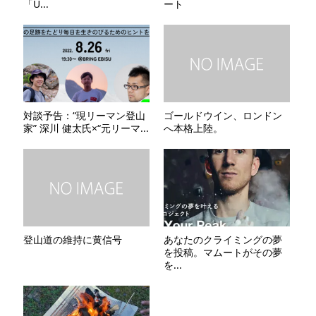
「U...
ート
対談予告：“現リーマン登山
ゴールドウイン、ロンドン
家” 深川 健太氏×“元リーマ...
へ本格上陸。
登山道の維持に黄信号
あなたのクライミングの夢
を投稿。マムートがその夢
を...