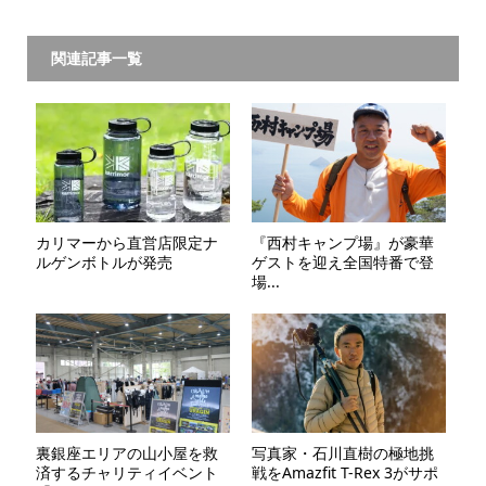
関連記事一覧
カリマーから直営店限定ナ
『西村キャンプ場』が豪華
ルゲンボトルが発売
ゲストを迎え全国特番で登
場...
裏銀座エリアの山小屋を救
写真家・石川直樹の極地挑
済するチャリティイベント
戦をAmazfit T-Rex 3がサポ