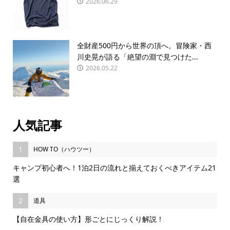
2026.06.29
全財産500円から世界の頂へ。冒険家・西
川史晃が語る「絶望の淵で見つけた...
2026.05.22
人気記事
1
HOW TO（ハウツー）
キャンプ初心者へ！1泊2日の流れと揃えておくべきアイテム21
選
2
道具
【自在金具の使い方】形ごとにじっくり解説！