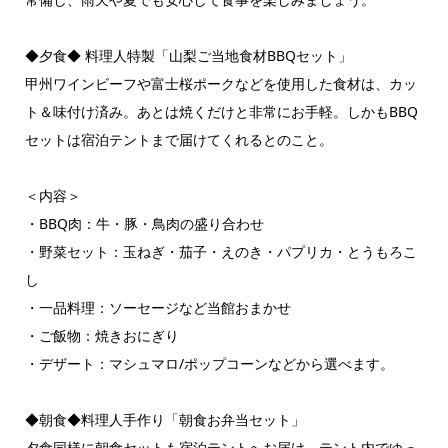
◆夕食◆ 料理人特製「山梨ご当地食材BBQセット」
甲州ワインビーフや富士桜ポークなどを使用した食材は、カッ
ト＆味付け済み。あとは焼くだけと非常にお手軽。しかもBBQ
セットは宿泊テントまで届けてくれるとのこと。
＜内容＞
・BBQ肉：牛・豚・鳥肉の盛り合わせ
・野菜セット：玉ねぎ・茄子・えのき・パプリカ・とうもろこ
し
・一品料理：ソーセージなど当館おまかせ
・ご飯物：焼きおにぎり
・デザート：マシュマロ/ポップコーンなどから選べます。
◆朝食◆料理人手作り「朝食お弁当セット」
夕食同様に朝食セットも宿泊テントへお届け。テント内でゆっ