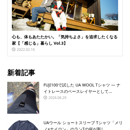
心も、体もあたたかい。「気持ちよさ」を追求したくなる
家【「感じる」暮らし Vol.3】
2022.02.16
新着記事
FUJI100で試した UA WOOL Tシャツ — ナ
イトレースのベースレイヤーとして...
2026.06.29
UAウール ショートスリーブ Tシャツ「メリ
ノ×ナイロン」のランTの何が新し...