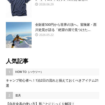
2026.06.29
全財産500円から世界の頂へ。冒険家・西
川史晃が語る「絶望の淵で見つけた...
2026.05.22
人気記事
1
HOW TO（ハウツー）
キャンプ初心者へ！1泊2日の流れと揃えておくべきアイテム21
選
2
道具
【自在金具の使い方】形ごとにじっくり解説！