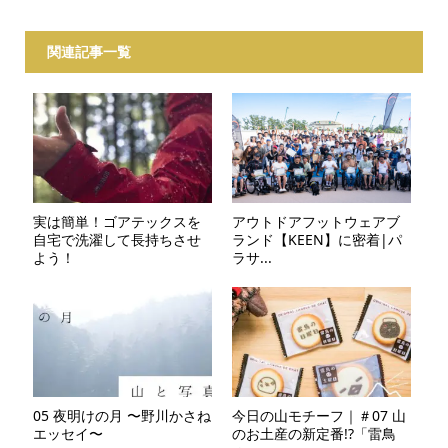
関連記事一覧
実は簡単！ゴアテックスを
アウトドアフットウェアブ
自宅で洗濯して長持ちさせ
ランド【KEEN】に密着|パ
よう！
ラサ...
05 夜明けの月 〜野川かさね
今日の山モチーフ｜＃07 山
エッセイ〜
のお土産の新定番!?「雷鳥