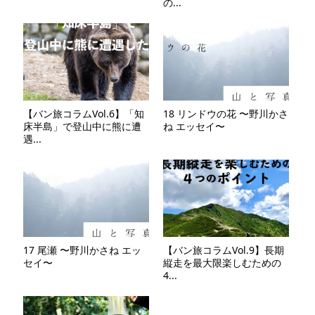
の...
【バン旅コラムVol.6】「知
18 リンドウの花 〜野川かさ
床半島」で登山中に熊に遭
ね エッセイ〜
遇...
17 尾瀬 〜野川かさね エッ
【バン旅コラムVol.9】長期
セイ〜
縦走を最大限楽しむための
4...