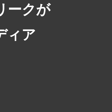
リークが
ディア