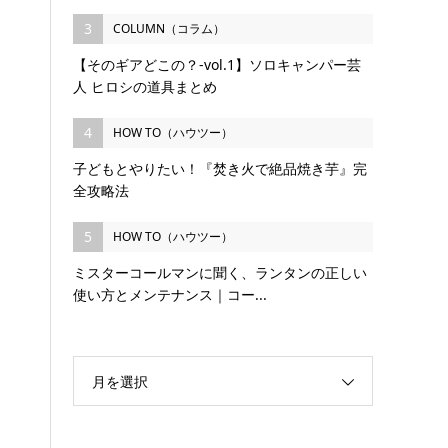
3
COLUMN（コラム）
【そのギアどこの？-vol.1】ソロキャンパー芸
人 ヒロシの道具まとめ
4
HOW TO（ハウツー）
子どもとやりたい！『焚き火で絶品焼き芋』完
全攻略法
5
HOW TO（ハウツー）
ミスターコールマンに聞く、ランタンの正しい
使い方とメンテナンス｜コー...
月を選択