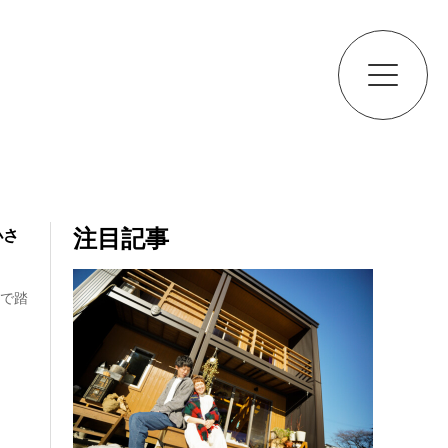
注目記事
小さ
月で踏