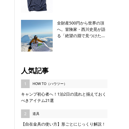
全財産500円から世界の頂
へ。冒険家・西川史晃が語
る「絶望の淵で見つけた...
人気記事
1
HOW TO（ハウツー）
キャンプ初心者へ！1泊2日の流れと揃えておく
べきアイテム21選
2
道具
【自在金具の使い方】形ごとにじっくり解説！