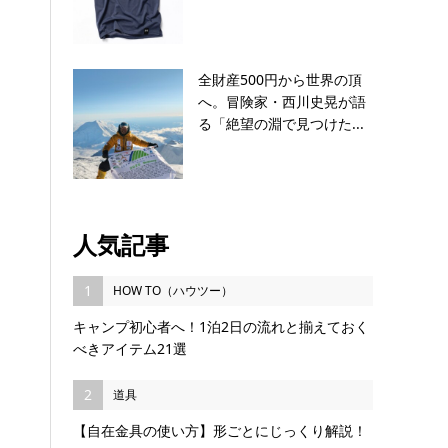
全財産500円から世界の頂
へ。冒険家・西川史晃が語
る「絶望の淵で見つけた...
人気記事
1
HOW TO（ハウツー）
キャンプ初心者へ！1泊2日の流れと揃えておく
べきアイテム21選
2
道具
【自在金具の使い方】形ごとにじっくり解説！