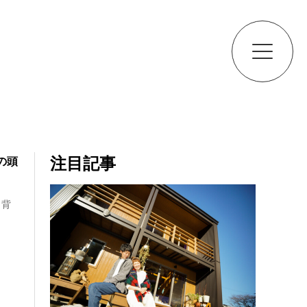
注目記事
の頭
う背