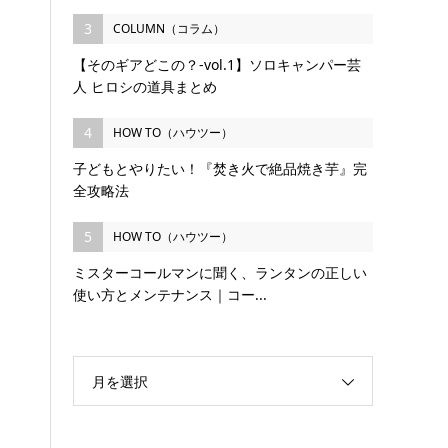
3
COLUMN（コラム）
【そのギアどこの？-vol.1】ソロキャンパー芸
人 ヒロシの道具まとめ
4
HOW TO（ハウツー）
子どもとやりたい！『焚き火で絶品焼き芋』完
全攻略法
5
HOW TO（ハウツー）
ミスターコールマンに聞く、ランタンの正しい
使い方とメンテナンス｜コー...
月を選択