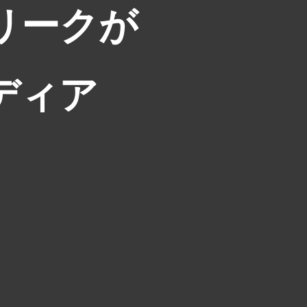
リークが
ディア