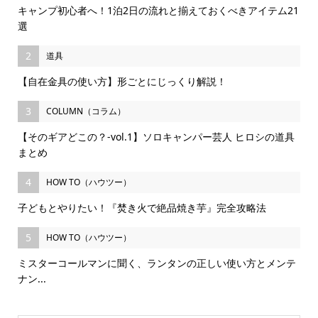
キャンプ初心者へ！1泊2日の流れと揃えておくべきアイテム21
選
2
道具
【自在金具の使い方】形ごとにじっくり解説！
3
COLUMN（コラム）
【そのギアどこの？-vol.1】ソロキャンパー芸人 ヒロシの道具
まとめ
4
HOW TO（ハウツー）
子どもとやりたい！『焚き火で絶品焼き芋』完全攻略法
5
HOW TO（ハウツー）
ミスターコールマンに聞く、ランタンの正しい使い方とメンテ
ナン...