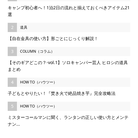
キャンプ初心者へ！1泊2日の流れと揃えておくべきアイテム21
選
2
道具
【自在金具の使い方】形ごとにじっくり解説！
3
COLUMN（コラム）
【そのギアどこの？-vol.1】ソロキャンパー芸人 ヒロシの道具
まとめ
4
HOW TO（ハウツー）
子どもとやりたい！『焚き火で絶品焼き芋』完全攻略法
5
HOW TO（ハウツー）
ミスターコールマンに聞く、ランタンの正しい使い方とメンテ
ナン...