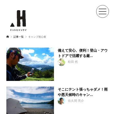
記事一覧
キャンプ初心者
備えて安心、便利！登山・アウ
トドアで活躍する厳...
松田 然
そこにテント張っちゃダメ！雨
や悪天候時のキャン...
佐久間 亮介