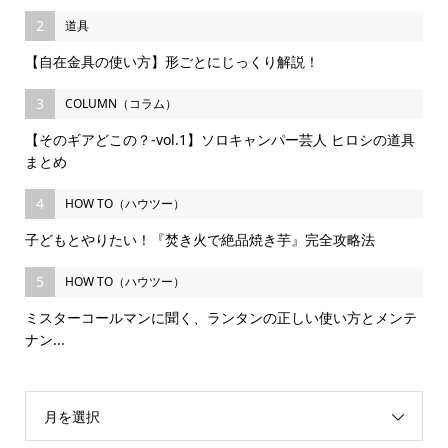
2
道具
【自在金具の使い方】形ごとにじっくり解説！
3
COLUMN（コラム）
【そのギアどこの？-vol.1】ソロキャンパー芸人 ヒロシの道具
まとめ
4
HOW TO（ハウツー）
子どもとやりたい！『焚き火で絶品焼き芋』完全攻略法
5
HOW TO（ハウツー）
ミスターコールマンに聞く、ランタンの正しい使い方とメンテ
ナン...
月を選択