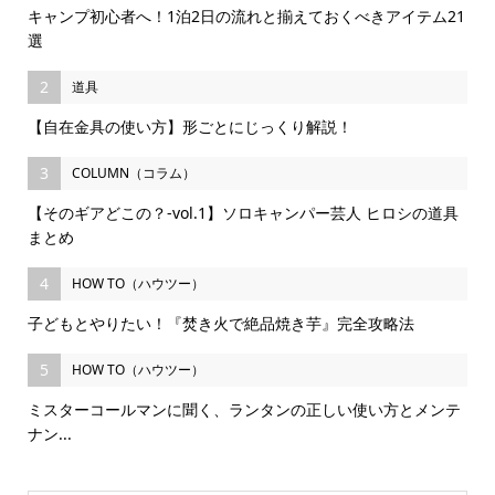
キャンプ初心者へ！1泊2日の流れと揃えておくべきアイテム21
選
2
道具
【自在金具の使い方】形ごとにじっくり解説！
3
COLUMN（コラム）
【そのギアどこの？-vol.1】ソロキャンパー芸人 ヒロシの道具
まとめ
4
HOW TO（ハウツー）
子どもとやりたい！『焚き火で絶品焼き芋』完全攻略法
5
HOW TO（ハウツー）
ミスターコールマンに聞く、ランタンの正しい使い方とメンテ
ナン...