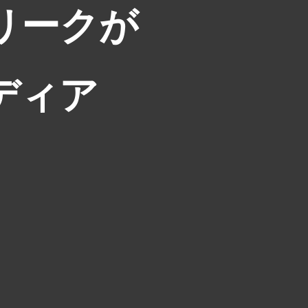
リークが
ディア