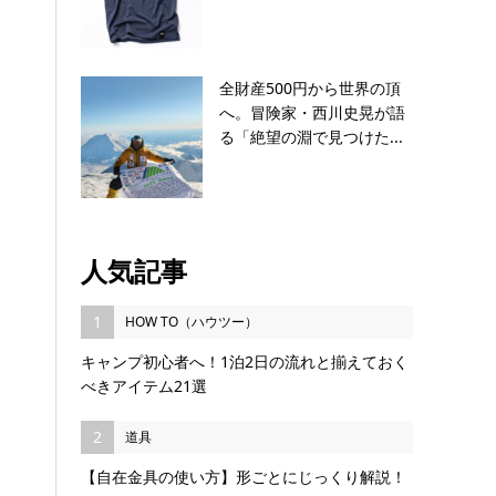
全財産500円から世界の頂
へ。冒険家・西川史晃が語
る「絶望の淵で見つけた...
人気記事
1
HOW TO（ハウツー）
キャンプ初心者へ！1泊2日の流れと揃えておく
べきアイテム21選
2
道具
【自在金具の使い方】形ごとにじっくり解説！