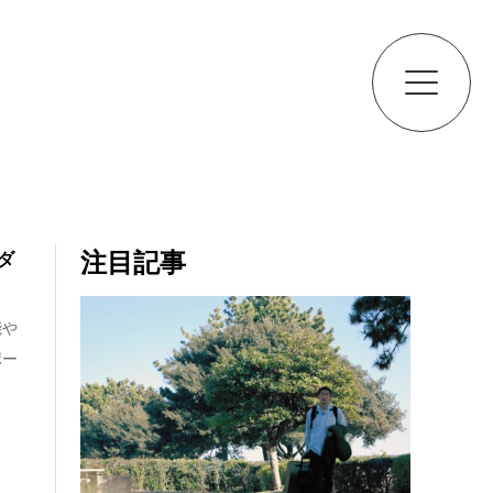
注目記事
ダ
能や
ポー