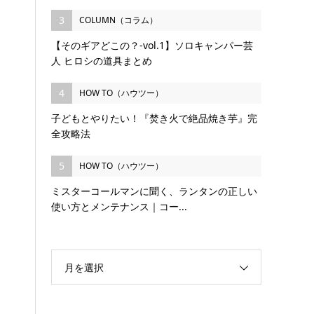
3
COLUMN（コラム）
【そのギアどこの？-vol.1】ソロキャンパー芸
人 ヒロシの道具まとめ
4
HOW TO（ハウツー）
子どもとやりたい！『焚き火で絶品焼き芋』完
全攻略法
5
HOW TO（ハウツー）
ミスターコールマンに聞く、ランタンの正しい
使い方とメンテナンス｜コー...
月を選択