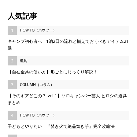
人気記事
1
HOW TO（ハウツー）
キャンプ初心者へ！1泊2日の流れと揃えておくべきアイテム21
選
2
道具
【自在金具の使い方】形ごとにじっくり解説！
3
COLUMN（コラム）
【そのギアどこの？-vol.1】ソロキャンパー芸人 ヒロシの道具
まとめ
4
HOW TO（ハウツー）
子どもとやりたい！『焚き火で絶品焼き芋』完全攻略法