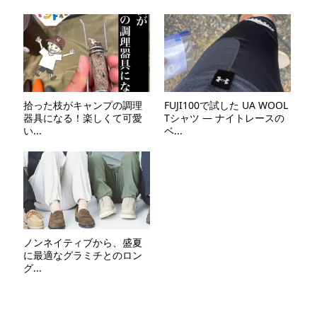
拾った枝がキャンプの調理
FUJI100で試した UA WOOL
器具になる！楽しくて可愛
Tシャツ — ナイトレースの
い...
ベ...
ノンネイティブから、盛夏
に最適なグラミチとのロン
グ...