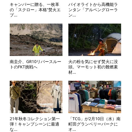
キャンパーに贈る、一枚革
バイオライトから高機能ラ
の「スクロー」本格“焚火エ
ンタン「アルペングローラ
プ...
ン...
南圭介、GR10リバースルー
火の粉を気にせず焚火に没
トのFKT挑戦へ
頭。マーモット初の難燃素
材...
21年秋冬コレクション第一
「TCG」が2月10日（水）南
弾！キャンプシーンに最適
町田グランベリーパークに
な...
オ...