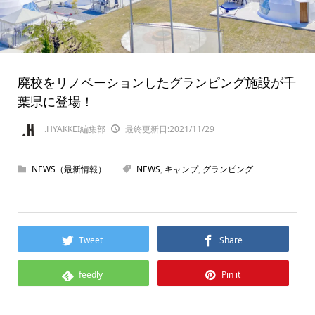
廃校をリノベーションしたグランピング施設が千
葉県に登場！
.HYAKKEI編集部
最終更新日:2021/11/29
NEWS（最新情報）
NEWS
,
キャンプ
,
グランピング
Tweet
Share
feedly
Pin it