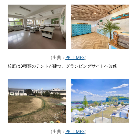
（出典：
PR TIMES
）
校庭は3種類のテントが建つ、グランピングサイトへ改修
（出典：
PR TIMES
）