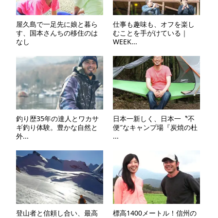
屋久島で一足先に娘と暮ら
仕事も趣味も、オフを楽し
す、国本さんちの移住のは
むことを手がけている｜
なし
WEEK...
釣り歴35年の達人とワカサ
日本一新しく、日本一〝不
ギ釣り体験。豊かな自然と
便″なキャンプ場『炭焼の杜
外...
...
登山者と信頼し合い、最高
標高1400メートル！信州の