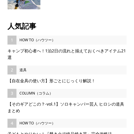
人気記事
1
HOW TO（ハウツー）
キャンプ初心者へ！1泊2日の流れと揃えておくべきアイテム21
選
2
道具
【自在金具の使い方】形ごとにじっくり解説！
3
COLUMN（コラム）
【そのギアどこの？-vol.1】ソロキャンパー芸人 ヒロシの道具
まとめ
4
HOW TO（ハウツー）
子どもとやりたい！『焚き火で絶品焼き芋』完全攻略法