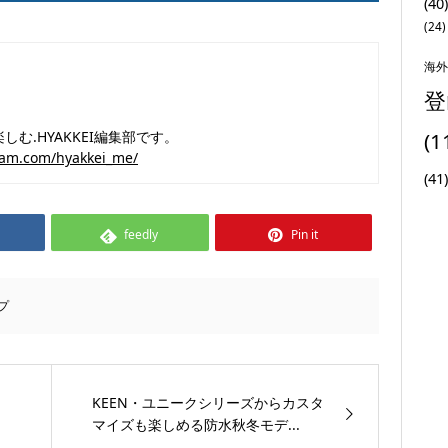
(40)
(24)
海外
登
む.HYAKKEI編集部です。
(1
ram.com/hyakkei_me/
(41)
feedly
Pin it
プ
KEEN・ユニークシリーズからカスタ
マイズも楽しめる防水秋冬モデ...