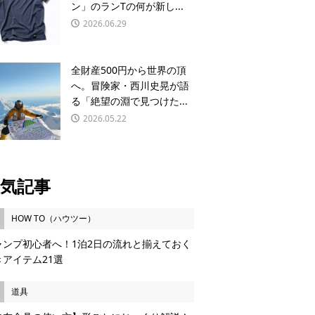
ン」のランTの何が新し...
2026.06.29
全財産500円から世界の頂
へ。冒険家・西川史晃が語
る「絶望の淵で見つけた...
2026.05.22
気記事
HOW TO（ハウツー）
ャンプ初心者へ！1泊2日の流れと揃えておく
きアイテム21選
道具