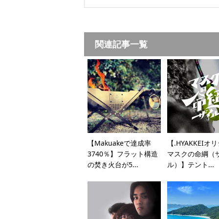
関連記事一覧
【Makuakeで達成率
【.HYAKKEIオ
3740％】フラット構造
マスクの命綱（
の焚き火台が5...
ル）】テント...