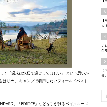
【
3
【そ
人
4
子
全
5
ミ
eらしく「週末は水辺で過ごしてほしい」 という思いか
使
をはじめ、 キャンプで着用したいフィールドベスト
ANDARD」「EDIFICE」などを手がけるベイクルーズ