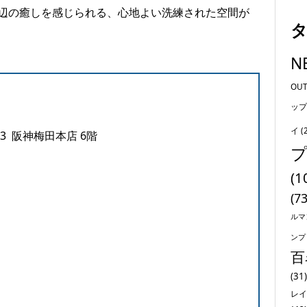
辺の癒しを感じられる、心地よい洗練された空間が
N
OU
ップ
イ
(
3 阪神梅田本店 6階
(1
(73
ルマ
ンプ
百
(31)
レイ