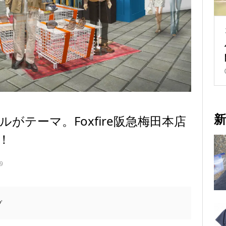
新
がテーマ。Foxfire阪急梅田本店
！
9
プ