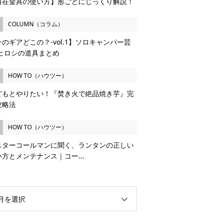
自在金具の使い方】形ごとにじっくり解説！
COLUMN（コラム）
のギアどこの？-vol.1】ソロキャンパー芸
 ヒロシの道具まとめ
HOW TO（ハウツー）
どもとやりたい！『焚き火で絶品焼き芋』完
攻略法
HOW TO（ハウツー）
スターコールマンに聞く、ランタンの正しい
い方とメンテナンス｜コー...
月を選択