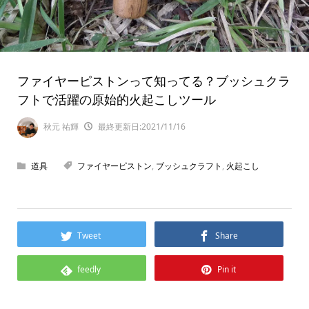
ファイヤーピストンって知ってる？ブッシュクラ
フトで活躍の原始的火起こしツール
秋元 祐輝
最終更新日:2021/11/16
道具
ファイヤーピストン
,
ブッシュクラフト
,
火起こし
Tweet
Share
feedly
Pin it