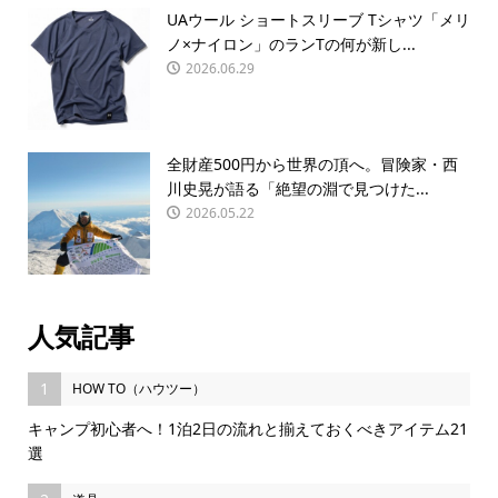
UAウール ショートスリーブ Tシャツ「メリ
ノ×ナイロン」のランTの何が新し...
2026.06.29
全財産500円から世界の頂へ。冒険家・西
川史晃が語る「絶望の淵で見つけた...
2026.05.22
人気記事
1
HOW TO（ハウツー）
キャンプ初心者へ！1泊2日の流れと揃えておくべきアイテム21
選