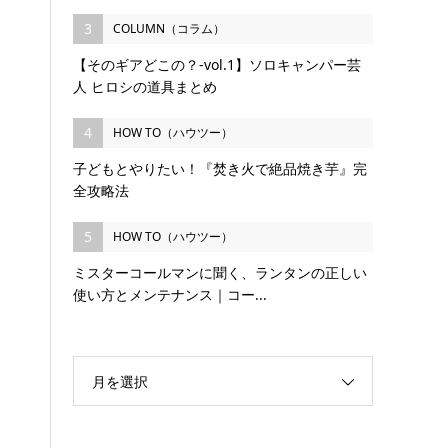
3
COLUMN（コラム）
【そのギアどこの？-vol.1】ソロキャンパー芸
人 ヒロシの道具まとめ
4
HOW TO（ハウツー）
子どもとやりたい！『焚き火で絶品焼き芋』完
全攻略法
5
HOW TO（ハウツー）
ミスターコールマンに聞く、ランタンの正しい
使い方とメンテナンス｜コー...
月を選択