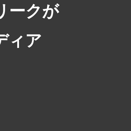
リークが
ディア