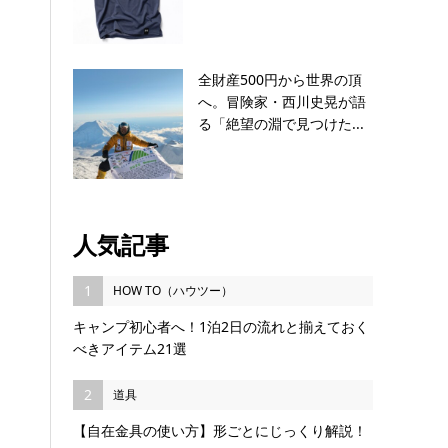
全財産500円から世界の頂
へ。冒険家・西川史晃が語
る「絶望の淵で見つけた...
人気記事
1
HOW TO（ハウツー）
キャンプ初心者へ！1泊2日の流れと揃えておく
べきアイテム21選
2
道具
【自在金具の使い方】形ごとにじっくり解説！