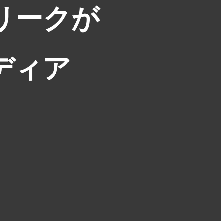
リークが
ディア