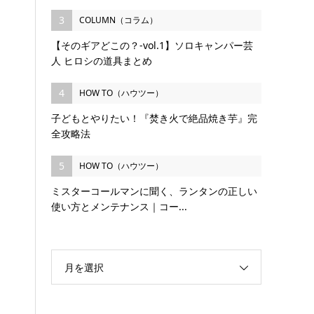
3
COLUMN（コラム）
【そのギアどこの？-vol.1】ソロキャンパー芸
人 ヒロシの道具まとめ
4
HOW TO（ハウツー）
子どもとやりたい！『焚き火で絶品焼き芋』完
全攻略法
5
HOW TO（ハウツー）
ミスターコールマンに聞く、ランタンの正しい
使い方とメンテナンス｜コー...
月を選択