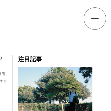
注目記事
リ」
社団
ラヤキ