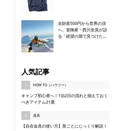
全財産500円から世界の頂
へ。冒険家・西川史晃が語
る「絶望の淵で見つけた...
人気記事
1
HOW TO（ハウツー）
キャンプ初心者へ！1泊2日の流れと揃えておく
べきアイテム21選
2
道具
【自在金具の使い方】形ごとにじっくり解説！